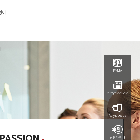
성에
T
PMMA
MMA/MAA/BMA
Acrylic beads
PASSION
담당자 안내