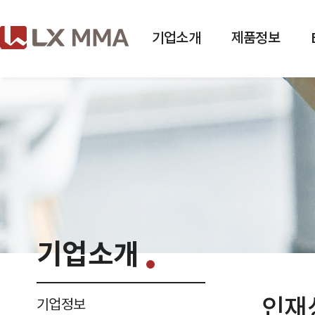
Skip
to
the
menu
기업소개
제품정보
/
본문가기
기업개요
비전
연혁
사업장소개
CI
기업소개
인재
기업정보
공시 · 공고