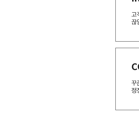
고
끊
C
꾸
정