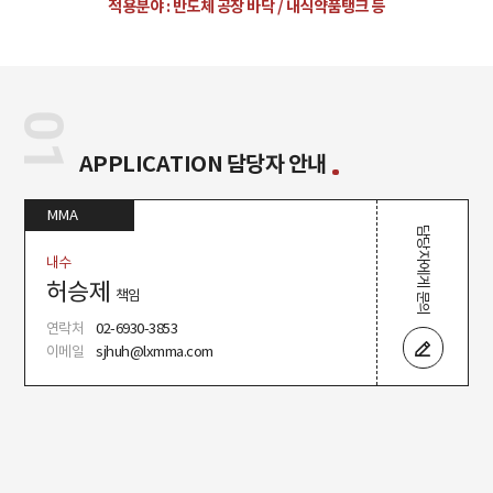
적용분야 :
반도체 공장 바닥 / 내식약품탱크 등
01
APPLICATION 담당자 안내
MMA
담당자에게 문의
내수
허승제
책임
연락처
02-6930-3853
이메일
sjhuh@lxmma.com