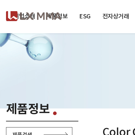
Skip
to
the
menu
기업소개
제품정보
ESG
전자상거래
/
본문가기
MONOMER
제품정보
POLYMER
Color
제품검색