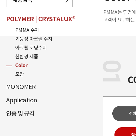
PMMA는 투명에
POLYMER
| CRYSTALUX®
고객이 요구하는 
MMA
MAA
PMMA 수지
BMA
기능성 아크릴 수지
인증
아크릴 코팅수지
규격
친환경 제품
01
ESG
Color
포장
C
MONOMER
Application
인증 및 규격
전
적